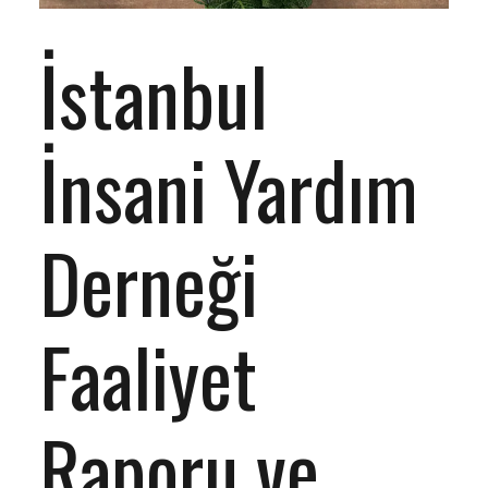
İstanbul
İnsani Yardım
Derneği
Faaliyet
Raporu ve